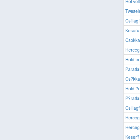
Hol vol
Twistel
Csillag
Keseru
Csokkal
Herceg
Holdfe
Paratl
Cs?kkal
Holdf?
P?ratl
Csillag
Herceg
Herceg
Keser?