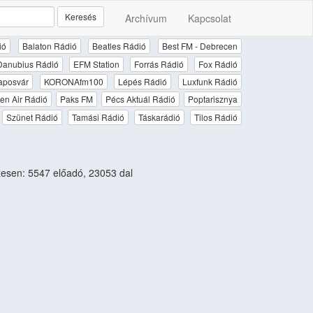
Keresés
Archívum
Kapcsolat
ió
Balaton Rádió
Beatles Rádió
Best FM - Debrecen
Danubius Rádió
EFM Station
Forrás Rádió
Fox Rádió
aposvár
KORONAfm100
Lépés Rádió
Luxfunk Rádió
en Air Rádió
Paks FM
Pécs Aktuál Rádió
Poptarisznya
Szünet Rádió
Tamási Rádió
Táskarádió
Tilos Rádió
esen: 5547 előadó, 23053 dal