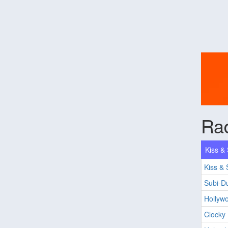
Rad
Kiss &
Kiss &
Subi-D
Hollyw
Clocky