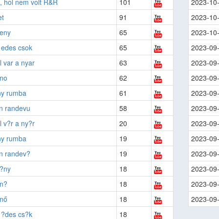
t, hol nem volt R&R
101
2023-10
et
91
2023-10
feny
65
2023-10
 edes csok
65
2023-09
 var a nyar
63
2023-09
no
62
2023-09
ny rumba
61
2023-09
an randevu
58
2023-09
 v?r a ny?r
20
2023-09
ny rumba
19
2023-09
an randev?
19
2023-09
f?ny
18
2023-09
n?
18
2023-09
nő
18
2023-09
 ?des cs?k
18