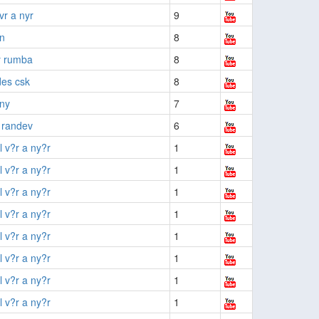
vr a nyr
9
n
8
y rumba
8
des csk
8
fny
7
 randev
6
 v?r a ny?r
1
 v?r a ny?r
1
 v?r a ny?r
1
 v?r a ny?r
1
 v?r a ny?r
1
 v?r a ny?r
1
 v?r a ny?r
1
 v?r a ny?r
1