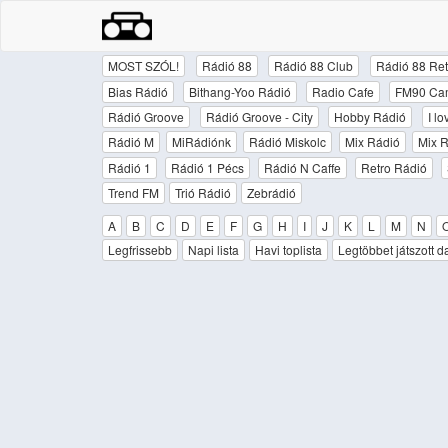
MOST SZÓL!
Rádió 88
Rádió 88 Club
Rádió 88 Ret
Bias Rádió
Bithang-Yoo Rádió
Radio Cafe
FM90 Ca
Rádió Groove
Rádió Groove - City
Hobby Rádió
I l
Rádió M
MiRádiónk
Rádió Miskolc
Mix Rádió
Mix R
Rádió 1
Rádió 1 Pécs
Rádió N Caffe
Retro Rádió
Trend FM
Trió Rádió
Zebrádió
A
B
C
D
E
F
G
H
I
J
K
L
M
N
Legfrissebb
Napi lista
Havi toplista
Legtöbbet játszott d