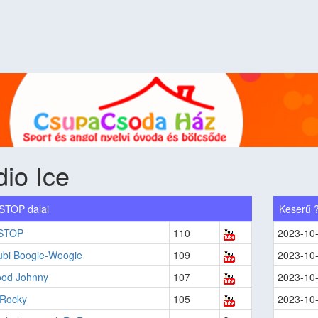
io Ice
 STOP dalai
Keserű 
 STOP
110
2023-10
ubi Boogie-Woogie
109
2023-10
ood Johnny
107
2023-10
 Rocky
105
2023-10