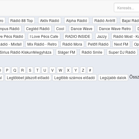
ro
Rádió 88 Top
Aktív Rádió
Alpha Rádió
Rádió Antritt
Bajai Rád
mpus Rádió
Cegléd Rádió
Cool
Dance Wave
Dance Wave Retro
ove Pécs Rádió
I Love Pécs Cafe
RADIO INSIDE
Jazzy
Rádió Most - K
ádió - Mixfall
Mix Rádió - Retro
Rádió Mora
Petőfi Rádió
Next FM
Op
Sirius Rádió Kiskunfélegyháza
Sláger FM
Rádió Smile
Super DJ Rádió
O
P
Q
R
S
T
U
V
W
X
Y
Z
#
Össz
al
Legtöbbet játszott előadó
Legtöbb számos előadó
Legújabb dalok