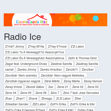
Radio Ice
Z?mb? Jimmy
Z?ray M?rta
Z?ray-V?mosi
Z'Zi Labor
Z'Zi Labor ?s A Veresegyh?zi Asszonyk?rus
Z'Zi Labor És A Veresegyházi Asszonykórus
Zafrir & Thomas Gold
Zagar feat. Underground Divas
Zalatnai Sarolta
Zalatnay Sarolta
zamat
Zambo Jimmy
Zambo Krisztian
Zanzib?r
Zanzibar
Zanzibár- Nem szeretsz
Zanzibár- Nem vagyok tökéletes_
Zanzibár-Ugyanaz vagyok
Zárai Márta
Zaray Marta
Zaray-Vamosi
Zaray-Vmosi
Závodi Gábor
Zaz
Zene 01
Zene 02
Zene 03
Zene 04
Zene 05
Zene 06
Zero 7
Zero 7 feat. Jose Gonzalez
Zhan
Zhan?
Zhané
Zhivago
ZI ZI Labor
Ziller
Zirkadian Sender
ZIZI Labor
Zolt?n Erika
Zolt?n Erika & Kiki
Zolt?n Erika ft Gergely R?bert
Zolt?n Erika ft.KIKI
Zoltán Erika