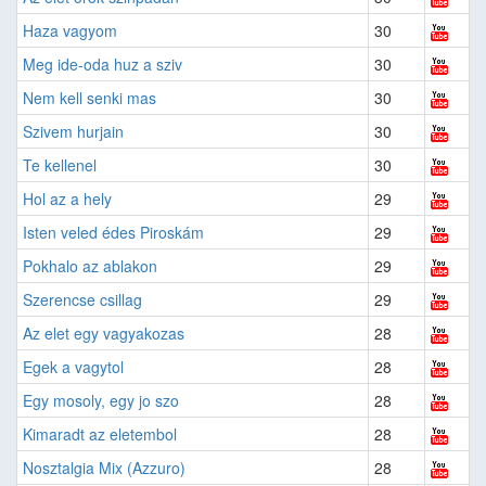
Haza vagyom
30
Meg ide-oda huz a sziv
30
Nem kell senki mas
30
Szivem hurjain
30
Te kellenel
30
Hol az a hely
29
Isten veled édes Piroskám
29
Pokhalo az ablakon
29
Szerencse csillag
29
Az elet egy vagyakozas
28
Egek a vagytol
28
Egy mosoly, egy jo szo
28
Kimaradt az eletembol
28
Nosztalgia Mix (Azzuro)
28