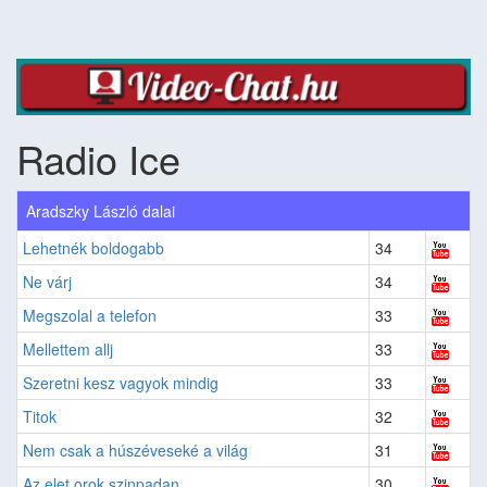
Radio Ice
Aradszky László dalai
Lehetnék boldogabb
34
Ne várj
34
Megszolal a telefon
33
Mellettem allj
33
Szeretni kesz vagyok mindig
33
Titok
32
Nem csak a húszéveseké a világ
31
Az elet orok szinpadan
30