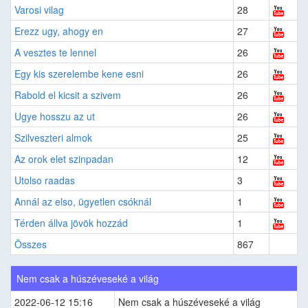
Varosi vilag
28
Erezz ugy, ahogy en
27
A vesztes te lennel
26
Egy kis szerelembe kene esni
26
Rabold el kicsit a szivem
26
Ugye hosszu az ut
26
Szilveszteri almok
25
Az orok elet szinpadan
12
Utolso raadas
3
Annál az elso, ügyetlen csóknál
1
Térden állva jövök hozzád
1
Összes
867
Nem csak a húszéveseké a világ
2022-06-12 15:16
Nem csak a húszéveseké a világ