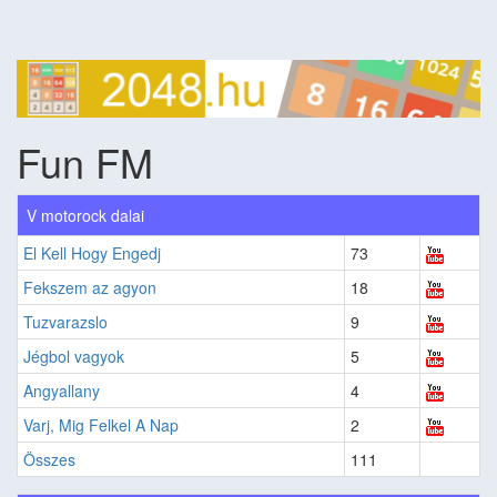
Fun FM
V motorock dalai
El Kell Hogy Engedj
73
Fekszem az agyon
18
Tuzvarazslo
9
Jégbol vagyok
5
Angyallany
4
Varj, Mig Felkel A Nap
2
Összes
111