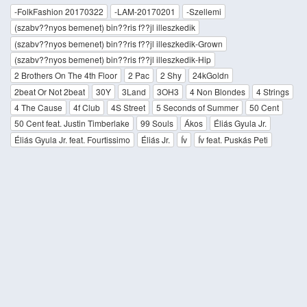
-FolkFashion 20170322
-LAM-20170201
-Szellemi
(szabv??nyos bemenet) bin??ris f??jl illeszkedik
(szabv??nyos bemenet) bin??ris f??jl illeszkedik-Grown
(szabv??nyos bemenet) bin??ris f??jl illeszkedik-Hip
2 Brothers On The 4th Floor
2 Pac
2 Shy
24kGoldn
2beat Or Not 2beat
30Y
3Land
3OH3
4 Non Blondes
4 Strings
4 The Cause
4f Club
4S Street
5 Seconds of Summer
50 Cent
50 Cent feat. Justin Timberlake
99 Souls
Ákos
Éliás Gyula Jr.
Éliás Gyula Jr. feat. Fourtissimo
Éliás Jr.
Ív
Ív feat. Puskás Peti