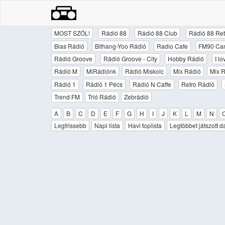
MOST SZÓL!
Rádió 88
Rádió 88 Club
Rádió 88 Ret
Bias Rádió
Bithang-Yoo Rádió
Radio Cafe
FM90 Ca
Rádió Groove
Rádió Groove - City
Hobby Rádió
I l
Rádió M
MiRádiónk
Rádió Miskolc
Mix Rádió
Mix R
Rádió 1
Rádió 1 Pécs
Rádió N Caffe
Retro Rádió
Trend FM
Trió Rádió
Zebrádió
A
B
C
D
E
F
G
H
I
J
K
L
M
N
Legfrissebb
Napi lista
Havi toplista
Legtöbbet játszott d