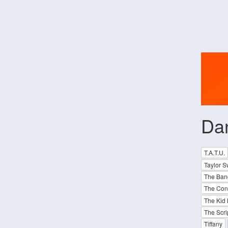
Da
T.A.T.U.
Taylor Sw
The Ban
The Con
The Kid 
The Scri
Tiffany