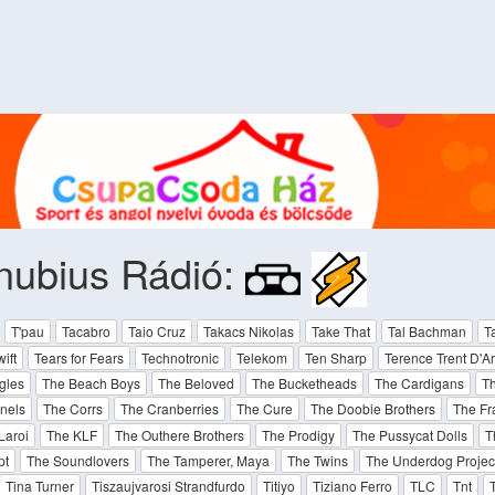
nubius Rádió:
T'pau
Tacabro
Taio Cruz
Takacs Nikolas
Take That
Tal Bachman
T
ift
Tears for Fears
Technotronic
Telekom
Ten Sharp
Terence Trent D'A
gles
The Beach Boys
The Beloved
The Bucketheads
The Cardigans
Th
nels
The Corrs
The Cranberries
The Cure
The Doobie Brothers
The Fr
Laroi
The KLF
The Outhere Brothers
The Prodigy
The Pussycat Dolls
T
pt
The Soundlovers
The Tamperer, Maya
The Twins
The Underdog Projec
Tina Turner
Tiszaujvarosi Strandfurdo
Titiyo
Tiziano Ferro
TLC
Tnt