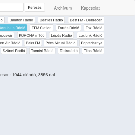
Keresés
Archívum
Kapcsolat
ió
Balaton Rádió
Beatles Rádió
Best FM - Debrecen
Danubius Rádió
EFM Station
Forrás Rádió
Fox Rádió
aposvár
KORONAfm100
Lépés Rádió
Luxfunk Rádió
en Air Rádió
Paks FM
Pécs Aktuál Rádió
Poptarisznya
Szünet Rádió
Tamási Rádió
Táskarádió
Tilos Rádió
sen: 1044 előadó, 3856 dal