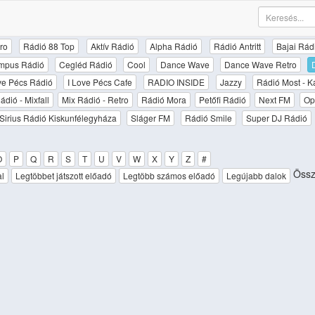
ro
Rádió 88 Top
Aktív Rádió
Alpha Rádió
Rádió Antritt
Bajai Rád
mpus Rádió
Cegléd Rádió
Cool
Dance Wave
Dance Wave Retro
ove Pécs Rádió
I Love Pécs Cafe
RADIO INSIDE
Jazzy
Rádió Most - K
ádió - Mixfall
Mix Rádió - Retro
Rádió Mora
Petőfi Rádió
Next FM
Op
Sirius Rádió Kiskunfélegyháza
Sláger FM
Rádió Smile
Super DJ Rádió
O
P
Q
R
S
T
U
V
W
X
Y
Z
#
Össze
al
Legtöbbet játszott előadó
Legtöbb számos előadó
Legújabb dalok