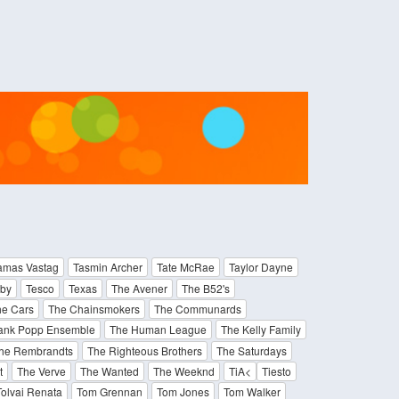
amas Vastag
Tasmin Archer
Tate McRae
Taylor Dayne
rby
Tesco
Texas
The Avener
The B52's
e Cars
The Chainsmokers
The Communards
ank Popp Ensemble
The Human League
The Kelly Family
he Rembrandts
The Righteous Brothers
The Saturdays
t
The Verve
The Wanted
The Weeknd
TiA<
Tiesto
Tolvai Renata
Tom Grennan
Tom Jones
Tom Walker