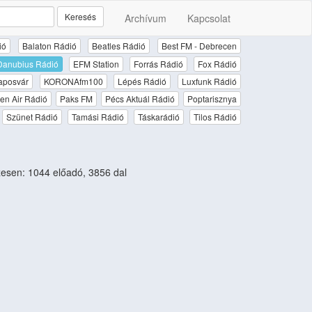
Keresés
Archívum
Kapcsolat
ió
Balaton Rádió
Beatles Rádió
Best FM - Debrecen
Danubius Rádió
EFM Station
Forrás Rádió
Fox Rádió
aposvár
KORONAfm100
Lépés Rádió
Luxfunk Rádió
en Air Rádió
Paks FM
Pécs Aktuál Rádió
Poptarisznya
Szünet Rádió
Tamási Rádió
Táskarádió
Tilos Rádió
sen: 1044 előadó, 3856 dal