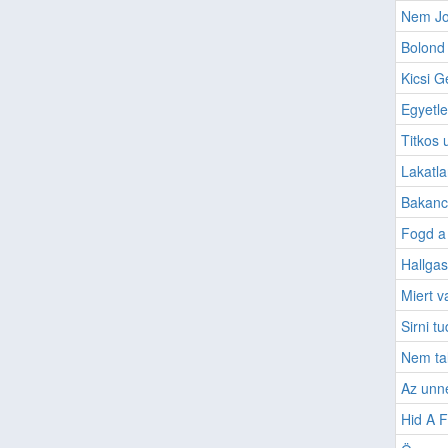
Nem Jo
Bolond 
Kicsi G
Egyetl
Titkos 
Lakatla
Bakanc
Fogd a
Hallgas
Miert 
Sirni t
Nem tal
Az unn
Hid A F