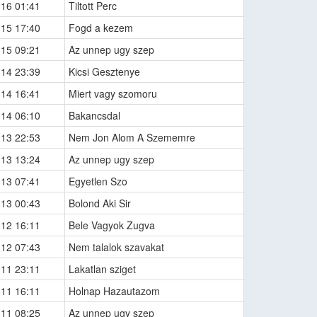
-16 01:41
Tiltott Perc
-15 17:40
Fogd a kezem
-15 09:21
Az unnep ugy szep
-14 23:39
Kicsi Gesztenye
-14 16:41
Miert vagy szomoru
-14 06:10
Bakancsdal
-13 22:53
Nem Jon Alom A Szememre
-13 13:24
Az unnep ugy szep
-13 07:41
Egyetlen Szo
-13 00:43
Bolond Aki Sir
-12 16:11
Bele Vagyok Zugva
-12 07:43
Nem talalok szavakat
-11 23:11
Lakatlan sziget
-11 16:11
Holnap Hazautazom
-11 08:25
Az unnep ugy szep