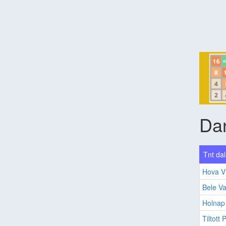
Da
Tnt dal
Hova V
Bele V
Holnap
Tiltott 