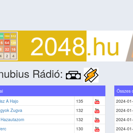
nubius Rádió:
ai
Összes 
isz A Hajo
135
2024-01
agyok Zugva
132
2024-01
 Hazautazom
132
2024-01
Perc
130
2024-01