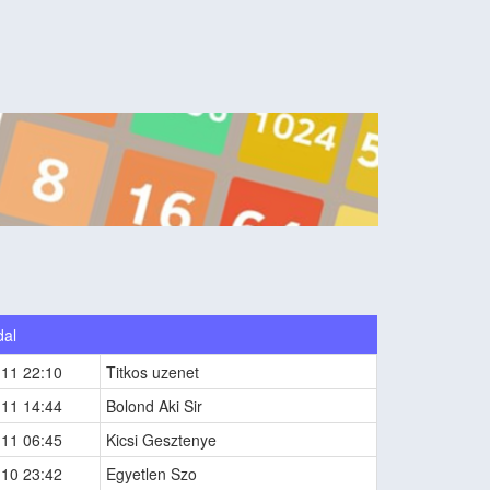
dal
-11 22:10
Titkos uzenet
-11 14:44
Bolond Aki Sir
-11 06:45
Kicsi Gesztenye
-10 23:42
Egyetlen Szo