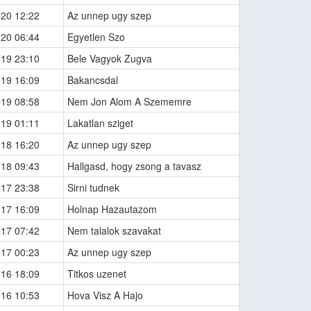
-20 12:22
Az unnep ugy szep
-20 06:44
Egyetlen Szo
-19 23:10
Bele Vagyok Zugva
-19 16:09
Bakancsdal
-19 08:58
Nem Jon Alom A Szememre
-19 01:11
Lakatlan sziget
-18 16:20
Az unnep ugy szep
-18 09:43
Hallgasd, hogy zsong a tavasz
-17 23:38
Sirni tudnek
-17 16:09
Holnap Hazautazom
-17 07:42
Nem talalok szavakat
-17 00:23
Az unnep ugy szep
-16 18:09
Titkos uzenet
-16 10:53
Hova Visz A Hajo