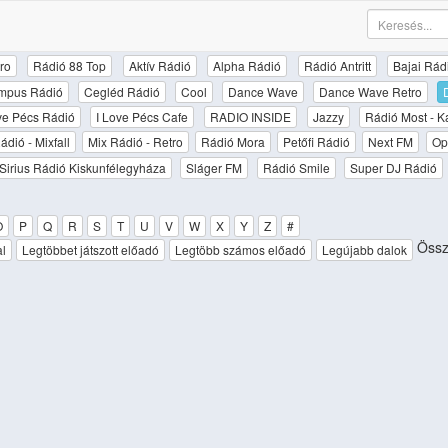
ro
Rádió 88 Top
Aktív Rádió
Alpha Rádió
Rádió Antritt
Bajai Rád
mpus Rádió
Cegléd Rádió
Cool
Dance Wave
Dance Wave Retro
ove Pécs Rádió
I Love Pécs Cafe
RADIO INSIDE
Jazzy
Rádió Most - K
ádió - Mixfall
Mix Rádió - Retro
Rádió Mora
Petőfi Rádió
Next FM
Op
Sirius Rádió Kiskunfélegyháza
Sláger FM
Rádió Smile
Super DJ Rádió
O
P
Q
R
S
T
U
V
W
X
Y
Z
#
Össze
al
Legtöbbet játszott előadó
Legtöbb számos előadó
Legújabb dalok