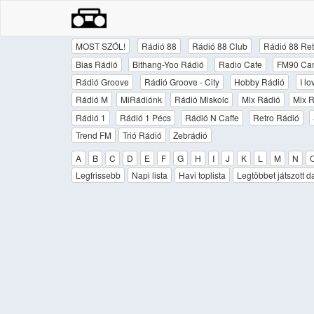
MOST SZÓL!
Rádió 88
Rádió 88 Club
Rádió 88 Ret
Bias Rádió
Bithang-Yoo Rádió
Radio Cafe
FM90 Ca
Rádió Groove
Rádió Groove - City
Hobby Rádió
I l
Rádió M
MiRádiónk
Rádió Miskolc
Mix Rádió
Mix R
Rádió 1
Rádió 1 Pécs
Rádió N Caffe
Retro Rádió
Trend FM
Trió Rádió
Zebrádió
A
B
C
D
E
F
G
H
I
J
K
L
M
N
Legfrissebb
Napi lista
Havi toplista
Legtöbbet játszott d