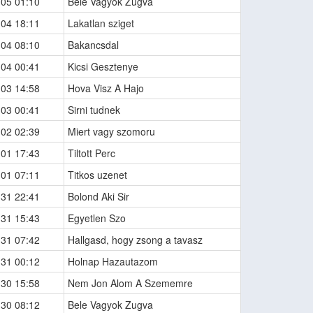
-05 01:10
Bele Vagyok Zugva
-04 18:11
Lakatlan sziget
-04 08:10
Bakancsdal
-04 00:41
Kicsi Gesztenye
-03 14:58
Hova Visz A Hajo
-03 00:41
Sirni tudnek
-02 02:39
Miert vagy szomoru
-01 17:43
Tiltott Perc
-01 07:11
Titkos uzenet
-31 22:41
Bolond Aki Sir
-31 15:43
Egyetlen Szo
-31 07:42
Hallgasd, hogy zsong a tavasz
-31 00:12
Holnap Hazautazom
-30 15:58
Nem Jon Alom A Szememre
-30 08:12
Bele Vagyok Zugva