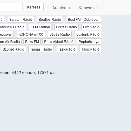
Keresés
Archívum
Kapcsolat
ió
Balaton Rádió
Beatles Rádió
Best FM - Debrecen
Danubius Rádió
EFM Station
Forrás Rádió
Fox Rádió
aposvár
KORONAfm100
Lépés Rádió
Luxfunk Rádió
en Air Rádió
Paks FM
Pécs Aktuál Rádió
Poptarisznya
Szünet Rádió
Tamási Rádió
Táskarádió
Tilos Rádió
esen: 4442 előadó, 17571 dal