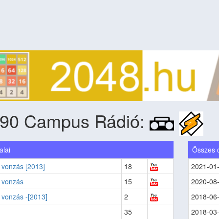
90 Campus Rádió:
alai
Összes 
 vonzás [2013]
18
2021-01
 vonzás
15
2020-08
 vonzás -[2013]
2
2018-06
35
2018-03