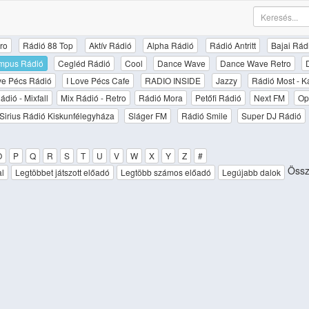
ro
Rádió 88 Top
Aktív Rádió
Alpha Rádió
Rádió Antritt
Bajai Rád
mpus Rádió
Cegléd Rádió
Cool
Dance Wave
Dance Wave Retro
ove Pécs Rádió
I Love Pécs Cafe
RADIO INSIDE
Jazzy
Rádió Most - K
ádió - Mixfall
Mix Rádió - Retro
Rádió Mora
Petőfi Rádió
Next FM
Op
Sirius Rádió Kiskunfélegyháza
Sláger FM
Rádió Smile
Super DJ Rádió
O
P
Q
R
S
T
U
V
W
X
Y
Z
#
Össz
al
Legtöbbet játszott előadó
Legtöbb számos előadó
Legújabb dalok