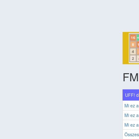
FM
UFF! d
Mi ez a
Mi ez a
Mi ez a
Összes