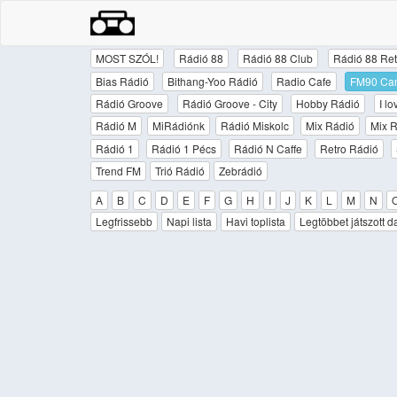
MOST SZÓL!
Rádió 88
Rádió 88 Club
Rádió 88 Ret
Bias Rádió
Bithang-Yoo Rádió
Radio Cafe
FM90 Ca
Rádió Groove
Rádió Groove - City
Hobby Rádió
I l
Rádió M
MiRádiónk
Rádió Miskolc
Mix Rádió
Mix R
Rádió 1
Rádió 1 Pécs
Rádió N Caffe
Retro Rádió
Trend FM
Trió Rádió
Zebrádió
A
B
C
D
E
F
G
H
I
J
K
L
M
N
Legfrissebb
Napi lista
Havi toplista
Legtöbbet játszott d