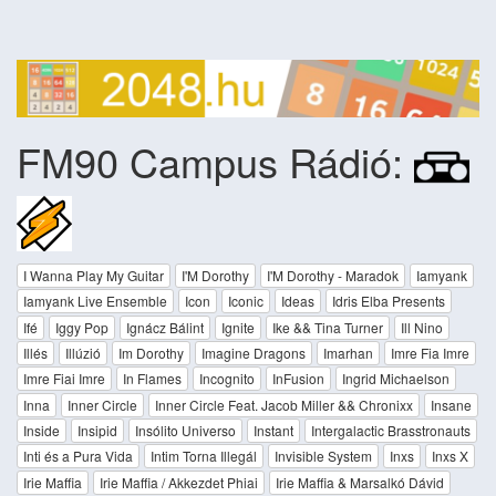
FM90 Campus Rádió:
I Wanna Play My Guitar
I'M Dorothy
I'M Dorothy - Maradok
Iamyank
Iamyank Live Ensemble
Icon
Iconic
Ideas
Idris Elba Presents
Ifé
Iggy Pop
Ignácz Bálint
Ignite
Ike && Tina Turner
Ill Nino
Illés
Illúzió
Im Dorothy
Imagine Dragons
Imarhan
Imre Fia Imre
Imre Fiai Imre
In Flames
Incognito
InFusion
Ingrid Michaelson
Inna
Inner Circle
Inner Circle Feat. Jacob Miller && Chronixx
Insane
Inside
Insipid
Insólito Universo
Instant
Intergalactic Brasstronauts
Inti és a Pura Vida
Intim Torna Illegál
Invisible System
Inxs
Inxs X
Irie Maffia
Irie Maffia / Akkezdet Phiai
Irie Maffia & Marsalkó Dávid