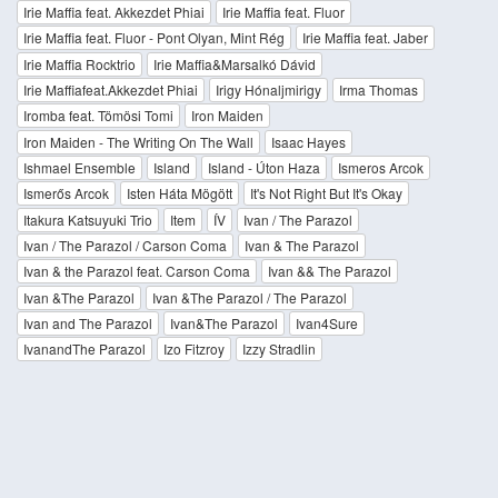
Irie Maffia feat. Akkezdet Phiai
Irie Maffia feat. Fluor
Irie Maffia feat. Fluor - Pont Olyan, Mint Rég
Irie Maffia feat. Jaber
Irie Maffia Rocktrio
Irie Maffia&Marsalkó Dávid
Irie Maffiafeat.Akkezdet Phiai
Irigy Hónaljmirigy
Irma Thomas
Iromba feat. Tömösi Tomi
Iron Maiden
Iron Maiden - The Writing On The Wall
Isaac Hayes
Ishmael Ensemble
Island
Island - Úton Haza
Ismeros Arcok
Ismerős Arcok
Isten Háta Mögött
It's Not Right But It's Okay
Itakura Katsuyuki Trio
Item
ÍV
Ivan / The Parazol
Ivan / The Parazol / Carson Coma
Ivan & The Parazol
Ivan & the Parazol feat. Carson Coma
Ivan && The Parazol
Ivan &The Parazol
Ivan &The Parazol / The Parazol
Ivan and The Parazol
Ivan&The Parazol
Ivan4Sure
IvanandThe Parazol
Izo Fitzroy
Izzy Stradlin