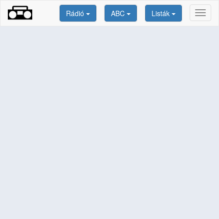
Rádió
ABC
Listák
Toggl
naviga