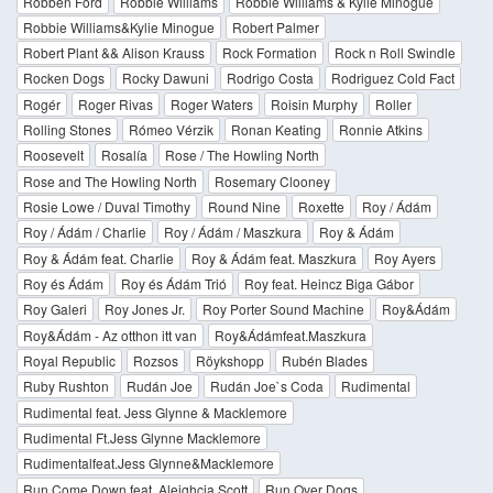
Robben Ford
Robbie Williams
Robbie Williams & Kylie Minogue
Robbie Williams&Kylie Minogue
Robert Palmer
Robert Plant && Alison Krauss
Rock Formation
Rock n Roll Swindle
Rocken Dogs
Rocky Dawuni
Rodrigo Costa
Rodriguez Cold Fact
Rogér
Roger Rivas
Roger Waters
Roisin Murphy
Roller
Rolling Stones
Rómeo Vérzik
Ronan Keating
Ronnie Atkins
Roosevelt
Rosalía
Rose / The Howling North
Rose and The Howling North
Rosemary Clooney
Rosie Lowe / Duval Timothy
Round Nine
Roxette
Roy / Ádám
Roy / Ádám / Charlie
Roy / Ádám / Maszkura
Roy & Ádám
Roy & Ádám feat. Charlie
Roy & Ádám feat. Maszkura
Roy Ayers
Roy és Ádám
Roy és Ádám Trió
Roy feat. Heincz Biga Gábor
Roy Galeri
Roy Jones Jr.
Roy Porter Sound Machine
Roy&Ádám
Roy&Ádám - Az otthon itt van
Roy&Ádámfeat.Maszkura
Royal Republic
Rozsos
Röykshopp
Rubén Blades
Ruby Rushton
Rudán Joe
Rudán Joe`s Coda
Rudimental
Rudimental feat. Jess Glynne & Macklemore
Rudimental Ft.Jess Glynne Macklemore
Rudimentalfeat.Jess Glynne&Macklemore
Run Come Down feat. Aleighcia Scott
Run Over Dogs