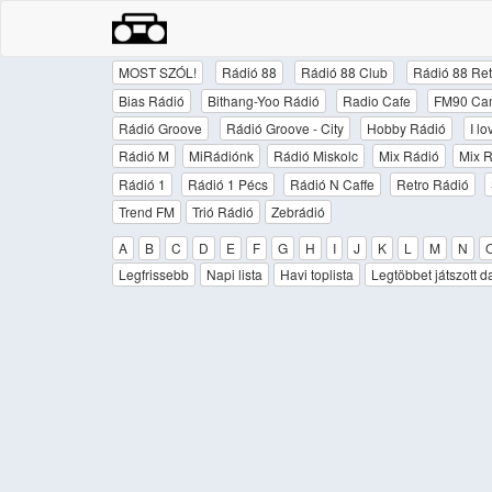
MOST SZÓL!
Rádió 88
Rádió 88 Club
Rádió 88 Ret
Bias Rádió
Bithang-Yoo Rádió
Radio Cafe
FM90 Ca
Rádió Groove
Rádió Groove - City
Hobby Rádió
I l
Rádió M
MiRádiónk
Rádió Miskolc
Mix Rádió
Mix R
Rádió 1
Rádió 1 Pécs
Rádió N Caffe
Retro Rádió
Trend FM
Trió Rádió
Zebrádió
A
B
C
D
E
F
G
H
I
J
K
L
M
N
Legfrissebb
Napi lista
Havi toplista
Legtöbbet játszott d