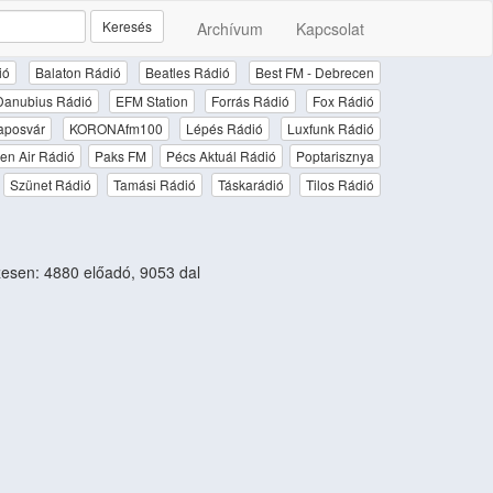
Keresés
Archívum
Kapcsolat
ió
Balaton Rádió
Beatles Rádió
Best FM - Debrecen
Danubius Rádió
EFM Station
Forrás Rádió
Fox Rádió
aposvár
KORONAfm100
Lépés Rádió
Luxfunk Rádió
en Air Rádió
Paks FM
Pécs Aktuál Rádió
Poptarisznya
Szünet Rádió
Tamási Rádió
Táskarádió
Tilos Rádió
sen: 4880 előadó, 9053 dal