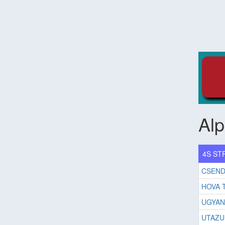
Al
4S STR
CSEND
HOVA 
UGYAN
UTAZU