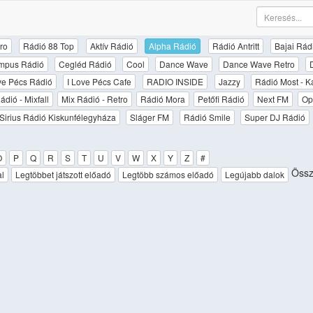
ro
Rádió 88 Top
Aktív Rádió
Alpha Rádió
Rádió Antritt
Bajai Rád
mpus Rádió
Cegléd Rádió
Cool
Dance Wave
Dance Wave Retro
ove Pécs Rádió
I Love Pécs Cafe
RADIO INSIDE
Jazzy
Rádió Most - K
ádió - Mixfall
Mix Rádió - Retro
Rádió Mora
Petőfi Rádió
Next FM
Op
Sirius Rádió Kiskunfélegyháza
Sláger FM
Rádió Smile
Super DJ Rádió
O
P
Q
R
S
T
U
V
W
X
Y
Z
#
Össze
al
Legtöbbet játszott előadó
Legtöbb számos előadó
Legújabb dalok