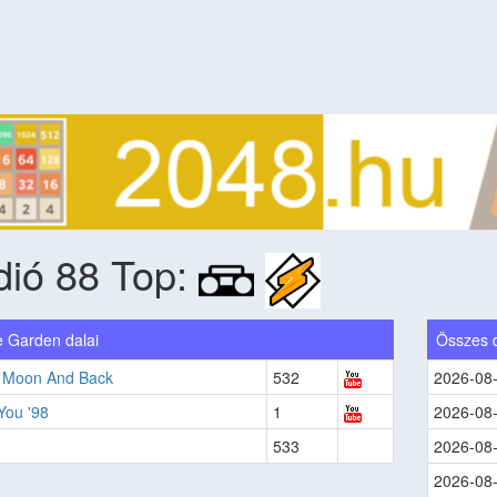
dió 88 Top:
 Garden dalai
Összes 
 Moon And Back
532
2026-08
You '98
1
2026-08
533
2026-08
2026-08