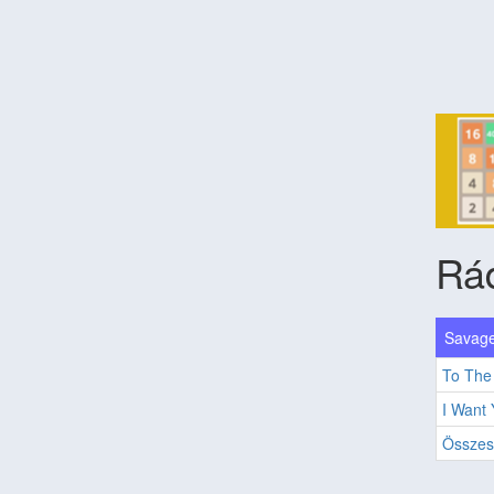
Rá
Savage
To The
I Want 
Összes