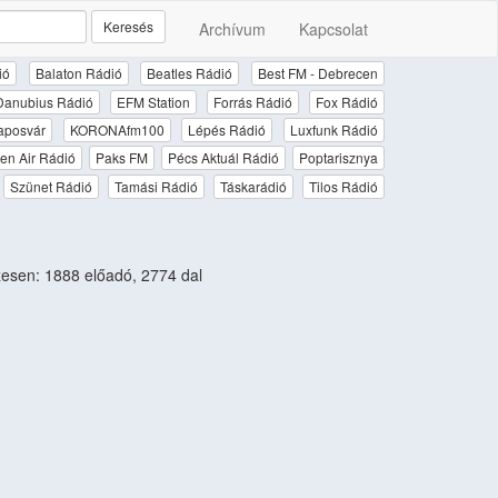
Keresés
Archívum
Kapcsolat
ió
Balaton Rádió
Beatles Rádió
Best FM - Debrecen
Danubius Rádió
EFM Station
Forrás Rádió
Fox Rádió
aposvár
KORONAfm100
Lépés Rádió
Luxfunk Rádió
en Air Rádió
Paks FM
Pécs Aktuál Rádió
Poptarisznya
Szünet Rádió
Tamási Rádió
Táskarádió
Tilos Rádió
sen: 1888 előadó, 2774 dal