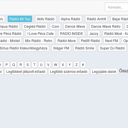
ro
Rádió 88 Top
Aktív Rádió
Alpha Rádió
Rádió Antritt
Bajai Rád
mpus Rádió
Cegléd Rádió
Cool
Dance Wave
Dance Wave Retro
ove Pécs Rádió
I Love Pécs Cafe
RADIO INSIDE
Jazzy
Rádió Most - K
ádió - Mixfall
Mix Rádió - Retro
Rádió Mora
Petőfi Rádió
Next FM
Op
Sirius Rádió Kiskunfélegyháza
Sláger FM
Rádió Smile
Super DJ Rádió
O
P
Q
R
S
T
U
V
W
X
Y
Z
#
Össze
al
Legtöbbet játszott előadó
Legtöbb számos előadó
Legújabb dalok