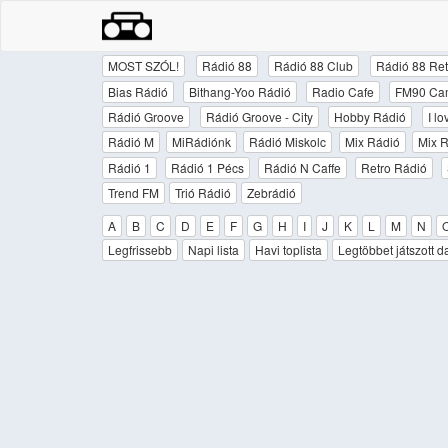
MOST SZÓL!
Rádió 88
Rádió 88 Club
Rádió 88 Ret
Bias Rádió
Bithang-Yoo Rádió
Radio Cafe
FM90 Ca
Rádió Groove
Rádió Groove - City
Hobby Rádió
I l
Rádió M
MiRádiónk
Rádió Miskolc
Mix Rádió
Mix R
Rádió 1
Rádió 1 Pécs
Rádió N Caffe
Retro Rádió
Trend FM
Trió Rádió
Zebrádió
A
B
C
D
E
F
G
H
I
J
K
L
M
N
Legfrissebb
Napi lista
Havi toplista
Legtöbbet játszott d