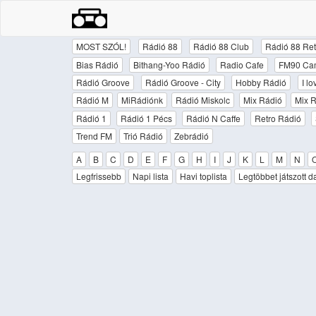
MOST SZÓL!
Rádió 88
Rádió 88 Club
Rádió 88 Ret
Bias Rádió
Bithang-Yoo Rádió
Radio Cafe
FM90 Ca
Rádió Groove
Rádió Groove - City
Hobby Rádió
I l
Rádió M
MiRádiónk
Rádió Miskolc
Mix Rádió
Mix R
Rádió 1
Rádió 1 Pécs
Rádió N Caffe
Retro Rádió
Trend FM
Trió Rádió
Zebrádió
A
B
C
D
E
F
G
H
I
J
K
L
M
N
Legfrissebb
Napi lista
Havi toplista
Legtöbbet játszott d