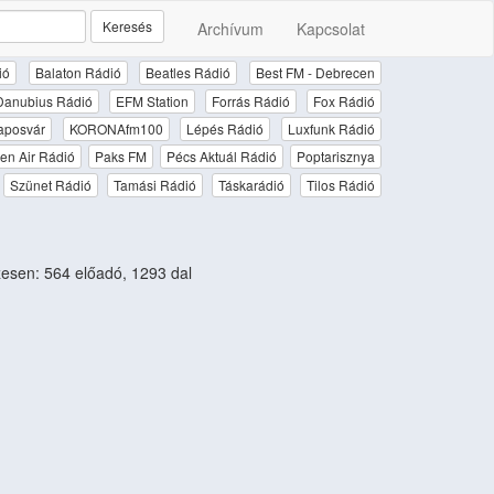
Keresés
Archívum
Kapcsolat
ió
Balaton Rádió
Beatles Rádió
Best FM - Debrecen
Danubius Rádió
EFM Station
Forrás Rádió
Fox Rádió
aposvár
KORONAfm100
Lépés Rádió
Luxfunk Rádió
en Air Rádió
Paks FM
Pécs Aktuál Rádió
Poptarisznya
Szünet Rádió
Tamási Rádió
Táskarádió
Tilos Rádió
sen: 564 előadó, 1293 dal