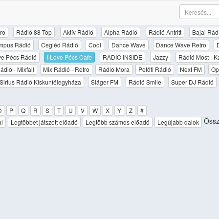
ro
Rádió 88 Top
Aktív Rádió
Alpha Rádió
Rádió Antritt
Bajai Rád
mpus Rádió
Cegléd Rádió
Cool
Dance Wave
Dance Wave Retro
ove Pécs Rádió
I Love Pécs Cafe
RADIO INSIDE
Jazzy
Rádió Most - K
ádió - Mixfall
Mix Rádió - Retro
Rádió Mora
Petőfi Rádió
Next FM
Op
Sirius Rádió Kiskunfélegyháza
Sláger FM
Rádió Smile
Super DJ Rádió
O
P
Q
R
S
T
U
V
W
X
Y
Z
#
Össze
al
Legtöbbet játszott előadó
Legtöbb számos előadó
Legújabb dalok