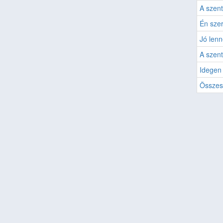
A szent 
Én szer
Jó lenn
A szent
Idegen
Összes