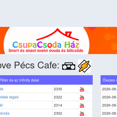
ove Pécs Cafe:
éter és az Infinity dalai
Összes 
ék
2335
2026-08
etlek téged
2322
2026-08
́l
2314
2026-08
́rzés
2302
2026-08