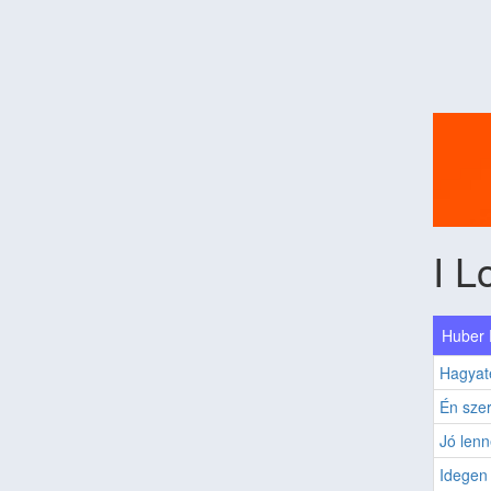
I L
Huber P
Hagyat
Én szer
Jó lenne
Idegen e