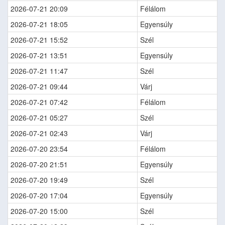
2026-07-21 20:09
Félálom
2026-07-21 18:05
Egyensúly
2026-07-21 15:52
Szél
2026-07-21 13:51
Egyensúly
2026-07-21 11:47
Szél
2026-07-21 09:44
Várj
2026-07-21 07:42
Félálom
2026-07-21 05:27
Szél
2026-07-21 02:43
Várj
2026-07-20 23:54
Félálom
2026-07-20 21:51
Egyensúly
2026-07-20 19:49
Szél
2026-07-20 17:04
Egyensúly
2026-07-20 15:00
Szél