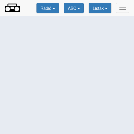
Rádió
ABC
Listák
Toggl
naviga