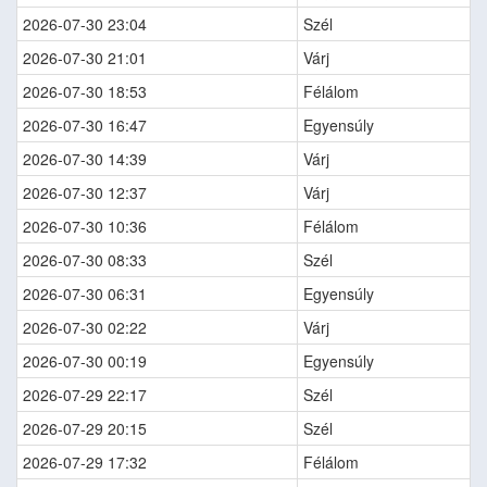
2026-07-30 23:04
Szél
2026-07-30 21:01
Várj
2026-07-30 18:53
Félálom
2026-07-30 16:47
Egyensúly
2026-07-30 14:39
Várj
2026-07-30 12:37
Várj
2026-07-30 10:36
Félálom
2026-07-30 08:33
Szél
2026-07-30 06:31
Egyensúly
2026-07-30 02:22
Várj
2026-07-30 00:19
Egyensúly
2026-07-29 22:17
Szél
2026-07-29 20:15
Szél
2026-07-29 17:32
Félálom