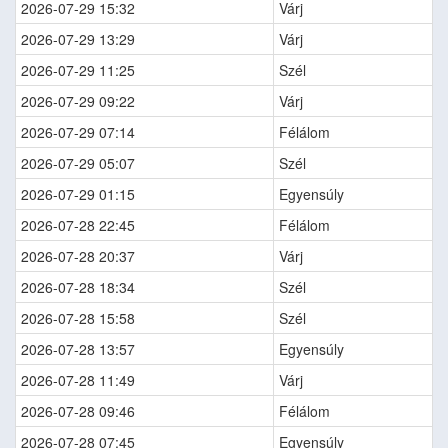
2026-07-29 15:32
Várj
2026-07-29 13:29
Várj
2026-07-29 11:25
Szél
2026-07-29 09:22
Várj
2026-07-29 07:14
Félálom
2026-07-29 05:07
Szél
2026-07-29 01:15
Egyensúly
2026-07-28 22:45
Félálom
2026-07-28 20:37
Várj
2026-07-28 18:34
Szél
2026-07-28 15:58
Szél
2026-07-28 13:57
Egyensúly
2026-07-28 11:49
Várj
2026-07-28 09:46
Félálom
2026-07-28 07:45
Egyensúly