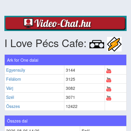
I Love Pécs Cafe:
Ark for One dalai
Egyensúly
3144
Félálom
3125
Várj
3082
Szél
3071
Összes
12422
Összes dal
2026-08-06 14:26
Szél