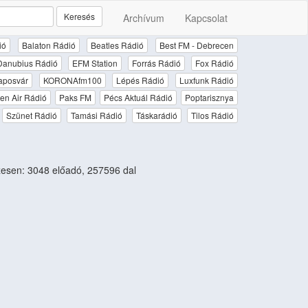
Keresés
Archívum
Kapcsolat
ió
Balaton Rádió
Beatles Rádió
Best FM - Debrecen
Danubius Rádió
EFM Station
Forrás Rádió
Fox Rádió
aposvár
KORONAfm100
Lépés Rádió
Luxfunk Rádió
en Air Rádió
Paks FM
Pécs Aktuál Rádió
Poptarisznya
Szünet Rádió
Tamási Rádió
Táskarádió
Tilos Rádió
esen: 3048 előadó, 257596 dal