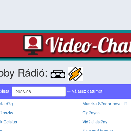
bby Rádió:
plista:
← válassz dátumot!
sta d?g
Muszka S?ndor novell?i
s?nszky
Cig?nyok
k Celsius
Vid?ki kisl?ny
ne
Now and forever