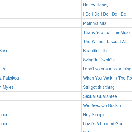
Honey Honey
I Do I Do I Do I Do I Do
Mamma Mia
Thank You For The Music
The Winner Takes It All
 Base
Beautiful Life
Szinglik ?jszak?ja
ith
i don't wanna miss a thing
a Faltskog
When You Walk In The R
h Myles
Still got this thing
Sexual Guarantee
We Keep On Rockin
ooper
Hey Stoopid
ooper
Love's A Loaded Gun