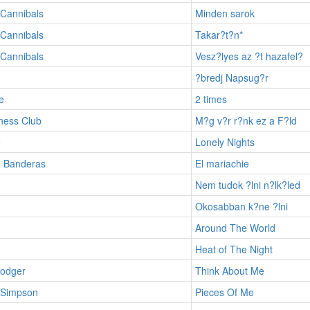
 Cannibals
Minden sarok
 Cannibals
Takar?t?n*
 Cannibals
Vesz?lyes az ?t hazafel?
?bredj Napsug?r
e
2 times
tness Club
M?g v?r r?nk ez a F?ld
e
Lonely Nights
o Banderas
El mariachie
Nem tudok ?lni n?lk?led
Okosabban k?ne ?lni
Around The World
Heat of The Night
Dodger
Think About Me
 Simpson
Pieces Of Me