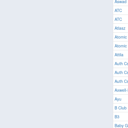
Aswad
ATC
ATC
Atlasz
Atomic 
Atomic 
Attila
Auth Cs
Auth Cs
Auth Cs
Axwell-
Ayu
B Club
B3
Baby G