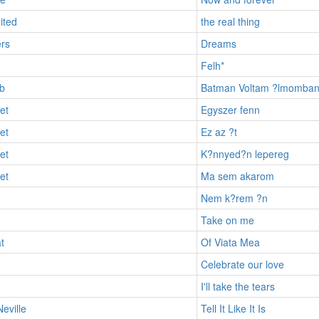
ited
the real thing
rs
Dreams
Felh*
b
Batman Voltam ?lmomba
et
Egyszer fenn
et
Ez az ?t
et
K?nnyed?n lepereg
et
Ma sem akarom
Nem k?rem ?n
Take on me
t
Of Viata Mea
Celebrate our love
I'll take the tears
eville
Tell It Like It Is