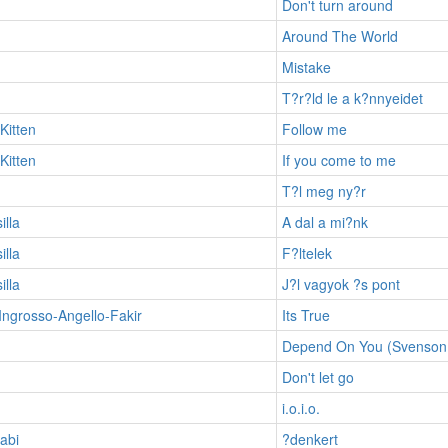
Don't turn around
Around The World
Mistake
T?r?ld le a k?nnyeidet
Kitten
Follow me
Kitten
If you come to me
T?l meg ny?r
illa
A dal a mi?nk
illa
F?ltelek
illa
J?l vagyok ?s pont
Ingrosso-Angello-Fakir
Its True
Depend On You (Svenson 
Don't let go
i.o.i.o.
abi
?denkert