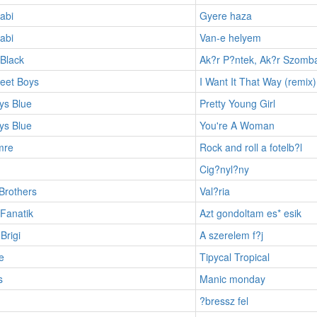
abi
Gyere haza
abi
Van-e helyem
 Black
Ak?r P?ntek, Ak?r Szomb
reet Boys
I Want It That Way (remix)
ys Blue
Pretty Young Girl
ys Blue
You're A Woman
mre
Rock and roll a fotelb?l
Cig?nyl?ny
Brothers
Val?ria
Fanatik
Azt gondoltam es* esik
Brigi
A szerelem f?j
e
Tipycal Tropical
s
Manic monday
?bressz fel