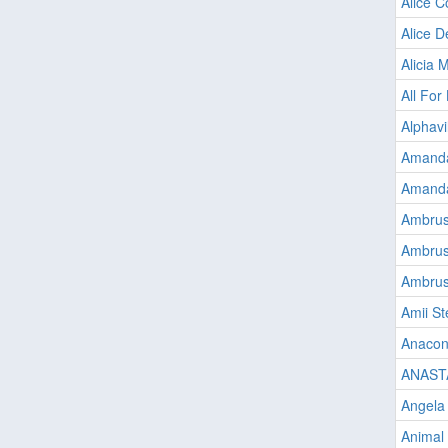
Alice C
Alice D
Alicia 
All For
Alphavi
Amanda
Amanda
Ambrus
Ambrus
Ambrus
Amii St
Anacon
ANAST
Angel
Animal