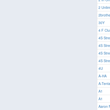
2 Unlim
2brothe
30Y
4 F Clu
4S Stre
4S Stre
4S Stre
4S Stre
4U
A-HA
A-Tenta
A1
A1
Aaron N