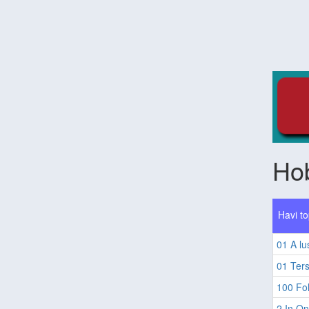
Ho
Havi to
01 A lu
01 Ter
100 Fol
2 In O