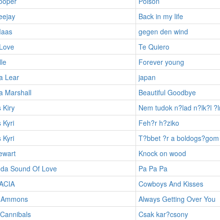
ooper
Poison
eejay
Back in my life
Maas
gegen den wind
 Love
Te Quiero
lle
Forever young
 Lear
japan
 Marshall
Beautiful Goodbye
 Kiry
Nem tudok n?lad n?lk?l ?l
 Kyri
Feh?r h?ziko
 Kyri
T?bbet ?r a boldogs?gom
ewart
Knock on wood
da Sound Of Love
Pa Pa Pa
ACIA
Cowboys And Kisses
a Ammons
Always Getting Over You
 Cannibals
Csak kar?csony