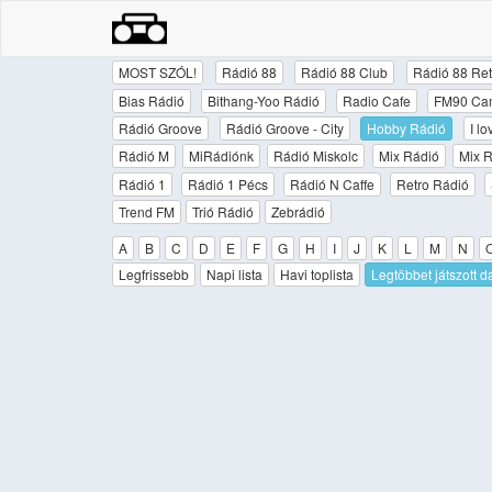
MOST SZÓL!
Rádió 88
Rádió 88 Club
Rádió 88 Ret
Bias Rádió
Bithang-Yoo Rádió
Radio Cafe
FM90 Ca
Rádió Groove
Rádió Groove - City
Hobby Rádió
I l
Rádió M
MiRádiónk
Rádió Miskolc
Mix Rádió
Mix R
Rádió 1
Rádió 1 Pécs
Rádió N Caffe
Retro Rádió
Trend FM
Trió Rádió
Zebrádió
A
B
C
D
E
F
G
H
I
J
K
L
M
N
Legfrissebb
Napi lista
Havi toplista
Legtöbbet játszott d