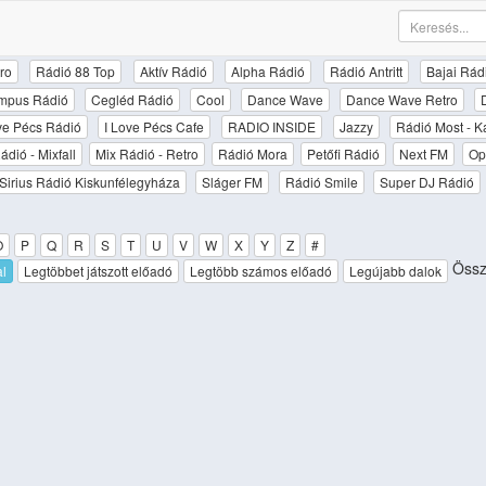
ro
Rádió 88 Top
Aktív Rádió
Alpha Rádió
Rádió Antritt
Bajai Rád
mpus Rádió
Cegléd Rádió
Cool
Dance Wave
Dance Wave Retro
ove Pécs Rádió
I Love Pécs Cafe
RADIO INSIDE
Jazzy
Rádió Most - K
ádió - Mixfall
Mix Rádió - Retro
Rádió Mora
Petőfi Rádió
Next FM
Op
Sirius Rádió Kiskunfélegyháza
Sláger FM
Rádió Smile
Super DJ Rádió
O
P
Q
R
S
T
U
V
W
X
Y
Z
#
Össz
al
Legtöbbet játszott előadó
Legtöbb számos előadó
Legújabb dalok