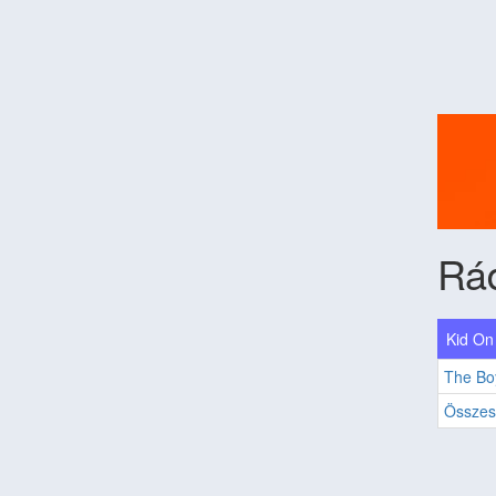
Rád
Kid On
The Bo
Összes