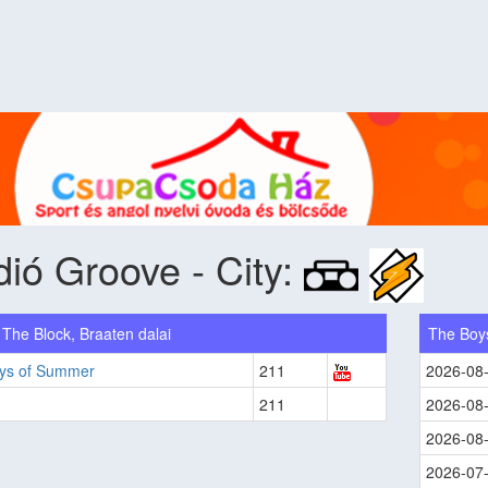
ió Groove - City:
 The Block, Braaten dalai
The Boy
ys of Summer
211
2026-08
211
2026-08
2026-08
2026-07