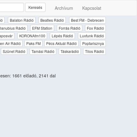
Keresés
Archívum
Kapcsolat
ió
Balaton Rádió
Beatles Rádió
Best FM - Debrecen
Danubius Rádió
EFM Station
Forrás Rádió
Fox Rádió
aposvár
KORONAfm100
Lépés Rádió
Luxfunk Rádió
en Air Rádió
Paks FM
Pécs Aktuál Rádió
Poptarisznya
Szünet Rádió
Tamási Rádió
Táskarádió
Tilos Rádió
sen: 1661 előadó, 2141 dal