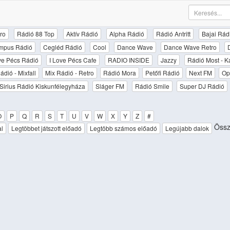
ro
Rádió 88 Top
Aktív Rádió
Alpha Rádió
Rádió Antritt
Bajai Rád
mpus Rádió
Cegléd Rádió
Cool
Dance Wave
Dance Wave Retro
ove Pécs Rádió
I Love Pécs Cafe
RADIO INSIDE
Jazzy
Rádió Most - K
ádió - Mixfall
Mix Rádió - Retro
Rádió Mora
Petőfi Rádió
Next FM
Op
Sirius Rádió Kiskunfélegyháza
Sláger FM
Rádió Smile
Super DJ Rádió
O
P
Q
R
S
T
U
V
W
X
Y
Z
#
Össze
al
Legtöbbet játszott előadó
Legtöbb számos előadó
Legújabb dalok