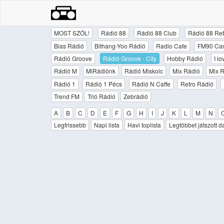
MOST SZÓL!
Rádió 88
Rádió 88 Club
Rádió 88 Ret
Bias Rádió
Bithang-Yoo Rádió
Radio Cafe
FM90 Ca
Rádió Groove
Rádió Groove - City
Hobby Rádió
I l
Rádió M
MiRádiónk
Rádió Miskolc
Mix Rádió
Mix R
Rádió 1
Rádió 1 Pécs
Rádió N Caffe
Retro Rádió
Trend FM
Trió Rádió
Zebrádió
A
B
C
D
E
F
G
H
I
J
K
L
M
N
Legfrissebb
Napi lista
Havi toplista
Legtöbbet játszott d