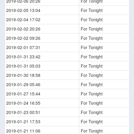
2019-02-06 20:26
For Tonight
2019-02-05 13:04
For Tonight
2019-02-04 17:02
For Tonight
2019-02-02 20:26
For Tonight
2019-02-02 09:26
For Tonight
2019-02-01 07:31
For Tonight
2019-01-31 23:42
For Tonight
2019-01-31 05:03
For Tonight
2019-01-30 18:58
For Tonight
2019-01-29 05:46
For Tonight
2019-01-27 15:44
For Tonight
2019-01-24 16:55
For Tonight
2019-01-23 00:51
For Tonight
2019-01-21 17:53
For Tonight
2019-01-21 11:06
For Tonight