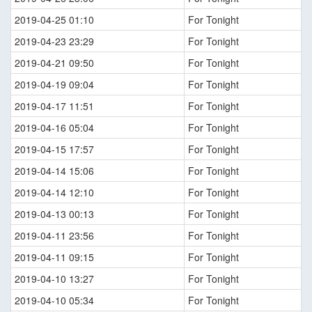
2019-04-25 01:10
For Tonight
2019-04-23 23:29
For Tonight
2019-04-21 09:50
For Tonight
2019-04-19 09:04
For Tonight
2019-04-17 11:51
For Tonight
2019-04-16 05:04
For Tonight
2019-04-15 17:57
For Tonight
2019-04-14 15:06
For Tonight
2019-04-14 12:10
For Tonight
2019-04-13 00:13
For Tonight
2019-04-11 23:56
For Tonight
2019-04-11 09:15
For Tonight
2019-04-10 13:27
For Tonight
2019-04-10 05:34
For Tonight