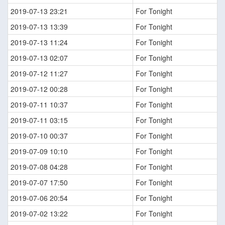
2019-07-13 23:21
For Tonight
2019-07-13 13:39
For Tonight
2019-07-13 11:24
For Tonight
2019-07-13 02:07
For Tonight
2019-07-12 11:27
For Tonight
2019-07-12 00:28
For Tonight
2019-07-11 10:37
For Tonight
2019-07-11 03:15
For Tonight
2019-07-10 00:37
For Tonight
2019-07-09 10:10
For Tonight
2019-07-08 04:28
For Tonight
2019-07-07 17:50
For Tonight
2019-07-06 20:54
For Tonight
2019-07-02 13:22
For Tonight