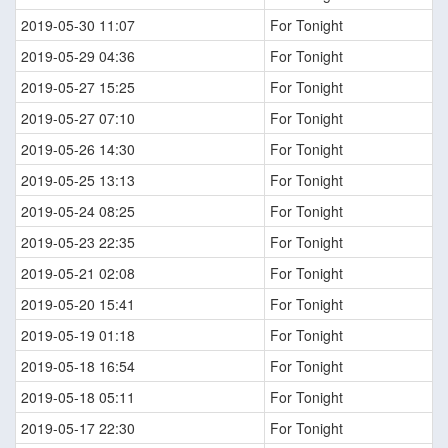
2019-05-30 11:07
For Tonight
2019-05-29 04:36
For Tonight
2019-05-27 15:25
For Tonight
2019-05-27 07:10
For Tonight
2019-05-26 14:30
For Tonight
2019-05-25 13:13
For Tonight
2019-05-24 08:25
For Tonight
2019-05-23 22:35
For Tonight
2019-05-21 02:08
For Tonight
2019-05-20 15:41
For Tonight
2019-05-19 01:18
For Tonight
2019-05-18 16:54
For Tonight
2019-05-18 05:11
For Tonight
2019-05-17 22:30
For Tonight