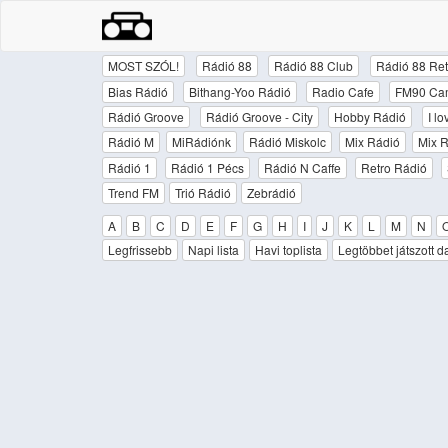
MOST SZÓL!
Rádió 88
Rádió 88 Club
Rádió 88 Ret
Bias Rádió
Bithang-Yoo Rádió
Radio Cafe
FM90 Ca
Rádió Groove
Rádió Groove - City
Hobby Rádió
I l
Rádió M
MiRádiónk
Rádió Miskolc
Mix Rádió
Mix R
Rádió 1
Rádió 1 Pécs
Rádió N Caffe
Retro Rádió
Trend FM
Trió Rádió
Zebrádió
A
B
C
D
E
F
G
H
I
J
K
L
M
N
Legfrissebb
Napi lista
Havi toplista
Legtöbbet játszott d