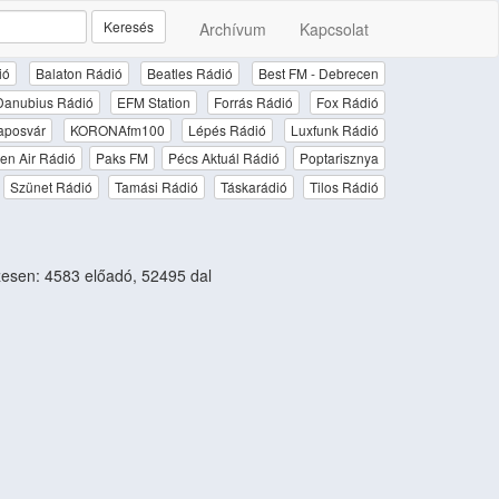
Keresés
Archívum
Kapcsolat
ió
Balaton Rádió
Beatles Rádió
Best FM - Debrecen
Danubius Rádió
EFM Station
Forrás Rádió
Fox Rádió
aposvár
KORONAfm100
Lépés Rádió
Luxfunk Rádió
en Air Rádió
Paks FM
Pécs Aktuál Rádió
Poptarisznya
Szünet Rádió
Tamási Rádió
Táskarádió
Tilos Rádió
esen: 4583 előadó, 52495 dal