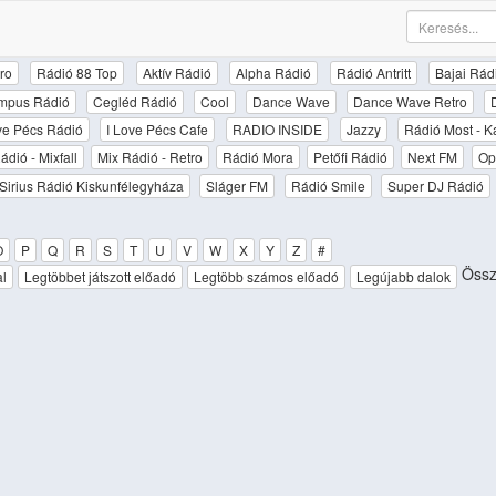
ro
Rádió 88 Top
Aktív Rádió
Alpha Rádió
Rádió Antritt
Bajai Rád
mpus Rádió
Cegléd Rádió
Cool
Dance Wave
Dance Wave Retro
ove Pécs Rádió
I Love Pécs Cafe
RADIO INSIDE
Jazzy
Rádió Most - K
ádió - Mixfall
Mix Rádió - Retro
Rádió Mora
Petőfi Rádió
Next FM
Op
Sirius Rádió Kiskunfélegyháza
Sláger FM
Rádió Smile
Super DJ Rádió
O
P
Q
R
S
T
U
V
W
X
Y
Z
#
Össz
al
Legtöbbet játszott előadó
Legtöbb számos előadó
Legújabb dalok