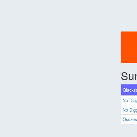
Su
Blackst
No Digg
No Digg
Összes