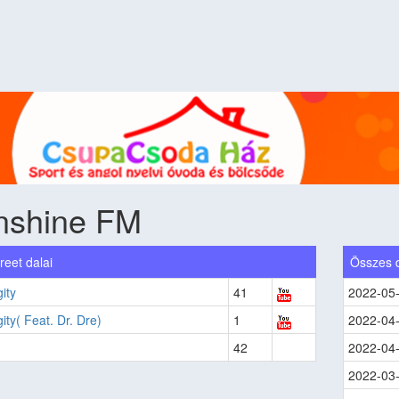
nshine FM
reet dalai
Összes 
ity
41
2022-05
ity( Feat. Dr. Dre)
1
2022-04
42
2022-04
2022-03