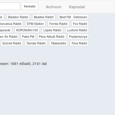
Keresés
Archívum
Kapcsolat
ió
Balaton Rádió
Beatles Rádió
Best FM - Debrecen
Danubius Rádió
EFM Station
Forrás Rádió
Fox Rádió
aposvár
KORONAfm100
Lépés Rádió
Luxfunk Rádió
en Air Rádió
Paks FM
Pécs Aktuál Rádió
Poptarisznya
Szünet Rádió
Tamási Rádió
Táskarádió
Tilos Rádió
sen: 1661 előadó, 2141 dal