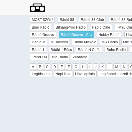
MOST SZÓL!
Rádió 88
Rádió 88 Club
Rádió 88 Ret
Bias Rádió
Bithang-Yoo Rádió
Radio Cafe
FM90 Ca
Rádió Groove
Rádió Groove - City
Hobby Rádió
I l
Rádió M
MiRádiónk
Rádió Miskolc
Mix Rádió
Mix R
Rádió 1
Rádió 1 Pécs
Rádió N Caffe
Retro Rádió
Trend FM
Trió Rádió
Zebrádió
A
B
C
D
E
F
G
H
I
J
K
L
M
N
Legfrissebb
Napi lista
Havi toplista
Legtöbbet játszott d