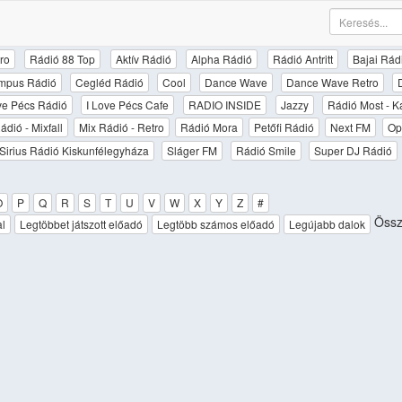
ro
Rádió 88 Top
Aktív Rádió
Alpha Rádió
Rádió Antritt
Bajai Rád
mpus Rádió
Cegléd Rádió
Cool
Dance Wave
Dance Wave Retro
ove Pécs Rádió
I Love Pécs Cafe
RADIO INSIDE
Jazzy
Rádió Most - K
ádió - Mixfall
Mix Rádió - Retro
Rádió Mora
Petőfi Rádió
Next FM
Op
Sirius Rádió Kiskunfélegyháza
Sláger FM
Rádió Smile
Super DJ Rádió
O
P
Q
R
S
T
U
V
W
X
Y
Z
#
Össze
al
Legtöbbet játszott előadó
Legtöbb számos előadó
Legújabb dalok