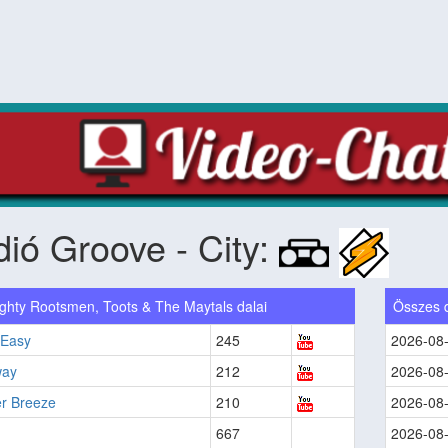
ió Groove - City:
ghty Rootsmen, Toots & The Maytals dalai
Összes 
 Easy
245
2026-08
way
212
2026-08
r Breeze
210
2026-08
667
2026-08