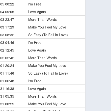
-05 00:22
I'm Free
-04 09:05
Love Again
-03 23:47
More Than Words
-03 17:29
Make You Feel My Love
-03 08:32
So Easy (To Fall In Love)
-03 04:46
I'm Free
-02 12:45
Love Again
-02 02:42
More Than Words
-01 20:24
Make You Feel My Love
-01 11:46
So Easy (To Fall In Love)
-01 06:48
I'm Free
-31 16:38
Love Again
-31 05:35
More Than Words
-31 00:25
Make You Feel My Love