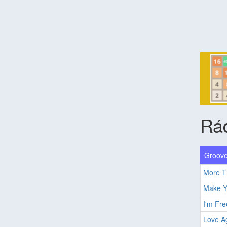
Rád
Groove
More T
Make Y
I'm Fre
Love A