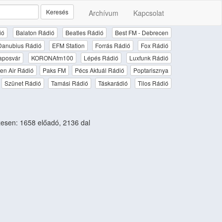
Keresés
Archívum
Kapcsolat
ió
Balaton Rádió
Beatles Rádió
Best FM - Debrecen
Danubius Rádió
EFM Station
Forrás Rádió
Fox Rádió
aposvár
KORONAfm100
Lépés Rádió
Luxfunk Rádió
en Air Rádió
Paks FM
Pécs Aktuál Rádió
Poptarisznya
Szünet Rádió
Tamási Rádió
Táskarádió
Tilos Rádió
sen: 1658 előadó, 2136 dal