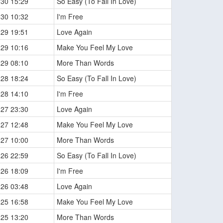
-30 15:29
So Easy (To Fall In Love)
-30 10:32
I'm Free
-29 19:51
Love Again
-29 10:16
Make You Feel My Love
-29 08:10
More Than Words
-28 18:24
So Easy (To Fall In Love)
-28 14:10
I'm Free
-27 23:30
Love Again
-27 12:48
Make You Feel My Love
-27 10:00
More Than Words
-26 22:59
So Easy (To Fall In Love)
-26 18:09
I'm Free
-26 03:48
Love Again
-25 16:58
Make You Feel My Love
-25 13:20
More Than Words