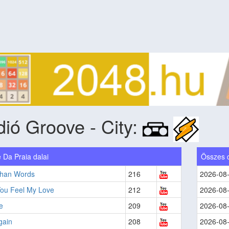
ió Groove - City:
 Da Praia dalai
Összes 
han Words
216
2026-08
ou Feel My Love
212
2026-08
e
209
2026-08
gain
208
2026-08