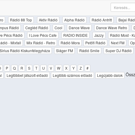
ro
Rádió 88 Top
Aktív Rádió
Alpha Rádió
Rádió Antritt
Bajai Rád
mpus Rádió
Cegléd Rádió
Cool
Dance Wave
Dance Wave Retro
ove Pécs Rádió
I Love Pécs Cafe
RADIO INSIDE
Jazzy
Rádió Most - K
ádió - Mixfall
Mix Rádió - Retro
Rádió Mora
Petőfi Rádió
Next FM
Op
Sirius Rádió Kiskunfélegyháza
Sláger FM
Rádió Smile
Super DJ Rádió
O
P
Q
R
S
T
U
V
W
X
Y
Z
#
Össze
al
Legtöbbet játszott előadó
Legtöbb számos előadó
Legújabb dalok