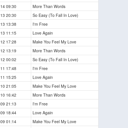
-14 09:30
More Than Words
-13 20:30
So Easy (To Fall In Love)
-13 13:38
I'm Free
-13 11:15
Love Again
-12 17:28
Make You Feel My Love
-12 13:19
More Than Words
-12 00:02
So Easy (To Fall In Love)
-11 17:48
I'm Free
-11 15:25
Love Again
-10 21:05
Make You Feel My Love
-10 16:42
More Than Words
-09 21:13
I'm Free
-09 18:44
Love Again
-09 01:14
Make You Feel My Love