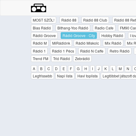
MOST SZÓL!
Rádió 88
Rádió 88 Club
Rádió 88 Ret
Bias Rádió
Bithang-Yoo Rádió
Radio Cafe
FM90 Ca
Rádió Groove
Rádió Groove - City
Hobby Rádió
I l
Rádió M
MiRádiónk
Rádió Miskolc
Mix Rádió
Mix R
Rádió 1
Rádió 1 Pécs
Rádió N Caffe
Retro Rádió
Trend FM
Trió Rádió
Zebrádió
A
B
C
D
E
F
G
H
I
J
K
L
M
N
Legfrissebb
Napi lista
Havi toplista
Legtöbbet játszott d