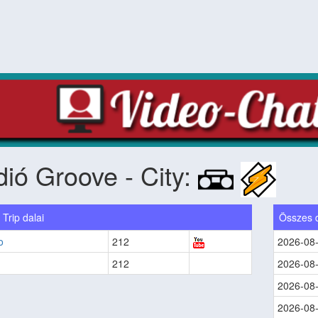
ió Groove - City:
 Trip dalai
Összes 
o
212
2026-08
212
2026-08
2026-08
2026-08