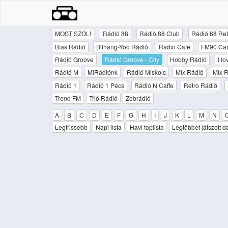
MOST SZÓL!
Rádió 88
Rádió 88 Club
Rádió 88 Ret
Bias Rádió
Bithang-Yoo Rádió
Radio Cafe
FM90 Ca
Rádió Groove
Rádió Groove - City
Hobby Rádió
I l
Rádió M
MiRádiónk
Rádió Miskolc
Mix Rádió
Mix R
Rádió 1
Rádió 1 Pécs
Rádió N Caffe
Retro Rádió
Trend FM
Trió Rádió
Zebrádió
A
B
C
D
E
F
G
H
I
J
K
L
M
N
Legfrissebb
Napi lista
Havi toplista
Legtöbbet játszott d