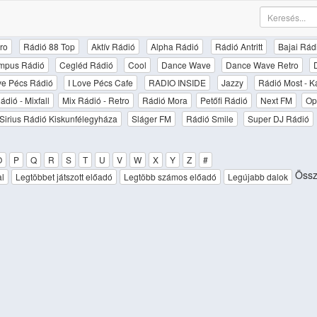
ro
Rádió 88 Top
Aktív Rádió
Alpha Rádió
Rádió Antritt
Bajai Rád
mpus Rádió
Cegléd Rádió
Cool
Dance Wave
Dance Wave Retro
ove Pécs Rádió
I Love Pécs Cafe
RADIO INSIDE
Jazzy
Rádió Most - K
ádió - Mixfall
Mix Rádió - Retro
Rádió Mora
Petőfi Rádió
Next FM
Op
Sirius Rádió Kiskunfélegyháza
Sláger FM
Rádió Smile
Super DJ Rádió
O
P
Q
R
S
T
U
V
W
X
Y
Z
#
Össze
al
Legtöbbet játszott előadó
Legtöbb számos előadó
Legújabb dalok