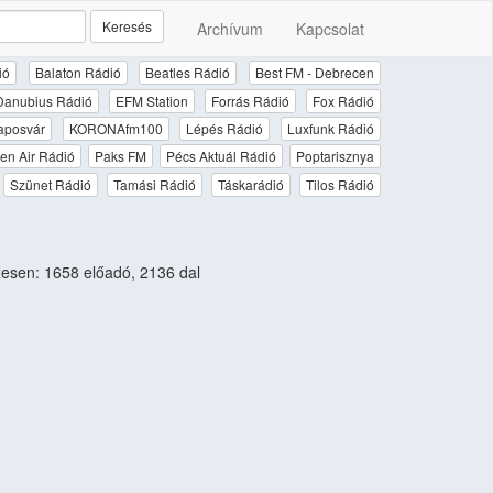
Keresés
Archívum
Kapcsolat
ió
Balaton Rádió
Beatles Rádió
Best FM - Debrecen
Danubius Rádió
EFM Station
Forrás Rádió
Fox Rádió
aposvár
KORONAfm100
Lépés Rádió
Luxfunk Rádió
en Air Rádió
Paks FM
Pécs Aktuál Rádió
Poptarisznya
Szünet Rádió
Tamási Rádió
Táskarádió
Tilos Rádió
sen: 1658 előadó, 2136 dal