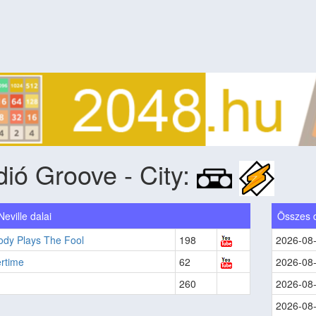
ió Groove - City:
eville dalai
Összes 
ody Plays The Fool
198
2026-08
rtime
62
2026-08
260
2026-08
2026-08