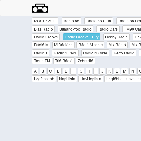
MOST SZÓL!
Rádió 88
Rádió 88 Club
Rádió 88 Ret
Bias Rádió
Bithang-Yoo Rádió
Radio Cafe
FM90 Ca
Rádió Groove
Rádió Groove - City
Hobby Rádió
I l
Rádió M
MiRádiónk
Rádió Miskolc
Mix Rádió
Mix R
Rádió 1
Rádió 1 Pécs
Rádió N Caffe
Retro Rádió
Trend FM
Trió Rádió
Zebrádió
A
B
C
D
E
F
G
H
I
J
K
L
M
N
Legfrissebb
Napi lista
Havi toplista
Legtöbbet játszott d