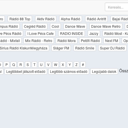
ro
Rádió 88 Top
Aktív Rádió
Alpha Rádió
Rádió Antritt
Bajai Rád
mpus Rádió
Cegléd Rádió
Cool
Dance Wave
Dance Wave Retro
ove Pécs Rádió
I Love Pécs Cafe
RADIO INSIDE
Jazzy
Rádió Most - K
ádió - Mixfall
Mix Rádió - Retro
Rádió Mora
Petőfi Rádió
Next FM
Op
Sirius Rádió Kiskunfélegyháza
Sláger FM
Rádió Smile
Super DJ Rádió
O
P
Q
R
S
T
U
V
W
X
Y
Z
#
Össze
al
Legtöbbet játszott előadó
Legtöbb számos előadó
Legújabb dalok