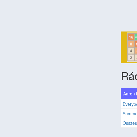
Rád
Aaron N
Everyb
Summe
Összes