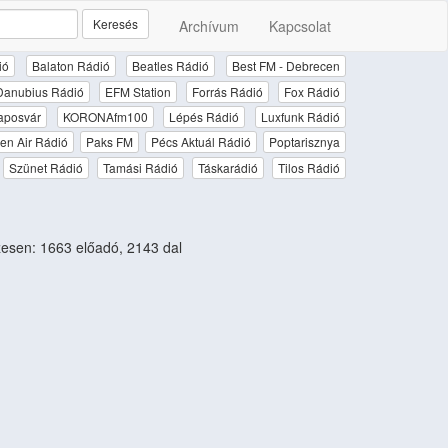
Keresés
Archívum
Kapcsolat
ió
Balaton Rádió
Beatles Rádió
Best FM - Debrecen
Danubius Rádió
EFM Station
Forrás Rádió
Fox Rádió
aposvár
KORONAfm100
Lépés Rádió
Luxfunk Rádió
en Air Rádió
Paks FM
Pécs Aktuál Rádió
Poptarisznya
Szünet Rádió
Tamási Rádió
Táskarádió
Tilos Rádió
sen: 1663 előadó, 2143 dal