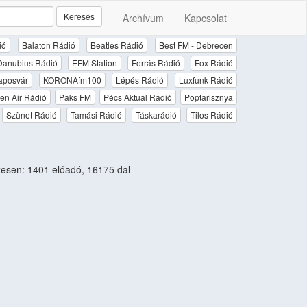
Keresés
Archívum
Kapcsolat
ió
Balaton Rádió
Beatles Rádió
Best FM - Debrecen
Danubius Rádió
EFM Station
Forrás Rádió
Fox Rádió
aposvár
KORONAfm100
Lépés Rádió
Luxfunk Rádió
en Air Rádió
Paks FM
Pécs Aktuál Rádió
Poptarisznya
Szünet Rádió
Tamási Rádió
Táskarádió
Tilos Rádió
esen: 1401 előadó, 16175 dal