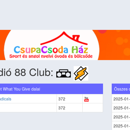
ió 88 Club:
t What You Give dalai
Összes 
dicals
372
2025-01
372
2025-01
2025-01
2025-01