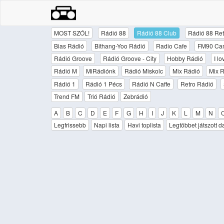
MOST SZÓL!
Rádió 88
Rádió 88 Club
Rádió 88 Ret
Bias Rádió
Bithang-Yoo Rádió
Radio Cafe
FM90 Ca
Rádió Groove
Rádió Groove - City
Hobby Rádió
I l
Rádió M
MiRádiónk
Rádió Miskolc
Mix Rádió
Mix R
Rádió 1
Rádió 1 Pécs
Rádió N Caffe
Retro Rádió
Trend FM
Trió Rádió
Zebrádió
A
B
C
D
E
F
G
H
I
J
K
L
M
N
Legfrissebb
Napi lista
Havi toplista
Legtöbbet játszott d