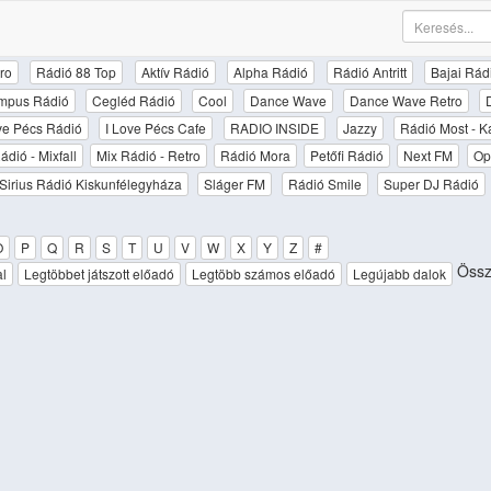
ro
Rádió 88 Top
Aktív Rádió
Alpha Rádió
Rádió Antritt
Bajai Rád
mpus Rádió
Cegléd Rádió
Cool
Dance Wave
Dance Wave Retro
ove Pécs Rádió
I Love Pécs Cafe
RADIO INSIDE
Jazzy
Rádió Most - K
ádió - Mixfall
Mix Rádió - Retro
Rádió Mora
Petőfi Rádió
Next FM
Op
Sirius Rádió Kiskunfélegyháza
Sláger FM
Rádió Smile
Super DJ Rádió
O
P
Q
R
S
T
U
V
W
X
Y
Z
#
Össz
al
Legtöbbet játszott előadó
Legtöbb számos előadó
Legújabb dalok