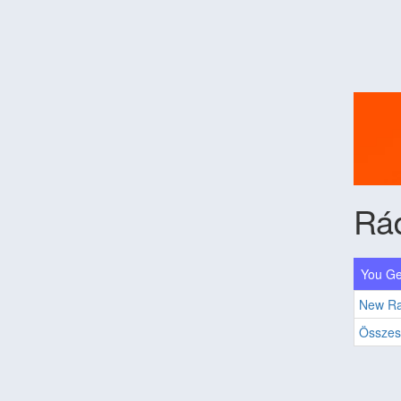
Rád
You Ge
New Ra
Összes